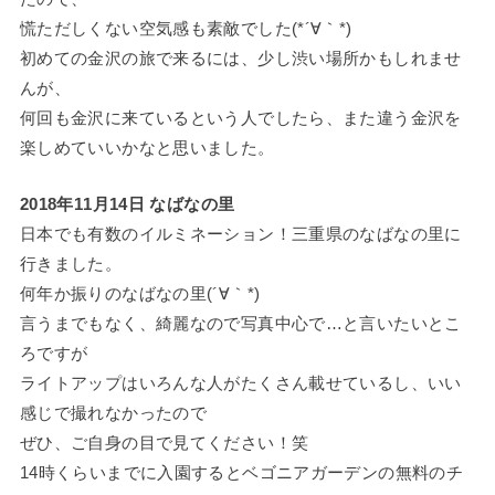
慌ただしくない空気感も素敵でした(*´∀｀*)
初めての金沢の旅で来るには、少し渋い場所かもしれませ
んが、
何回も金沢に来ているという人でしたら、また違う金沢を
楽しめていいかなと思いました。
2018年11月14日 なばなの里
日本でも有数のイルミネーション！三重県のなばなの里に
行きました。
何年か振りのなばなの里(´∀｀*)
言うまでもなく、綺麗なので写真中心で…と言いたいとこ
ろですが
ライトアップはいろんな人がたくさん載せているし、いい
感じで撮れなかったので
ぜひ、ご自身の目で見てください！笑
14時くらいまでに入園するとベゴニアガーデンの無料のチ