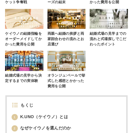
ケット争奪戦
ーズの結末
かった費用を公開
ケイウノの結婚指輪を
両親へ結婚の挨拶と両
結婚式場の見学までの
オーダーメイドしてか
家顔合わせの流れとお
流れと式場探しでこだ
かった費用を公開
店選び
わったポイント
結婚式場の見学から決
オランジュ:ベールで挙
定するまでの実体験
式した感想とかかった
費用を公開
もくじ
K.UNO（ケイウノ）とは
1
なぜケイウノを選んだのか
2