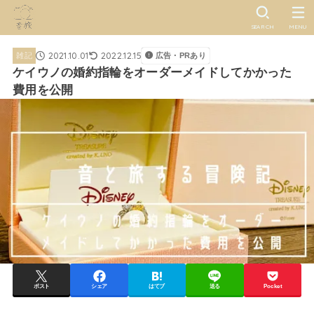
SEARCH
MENU
2021.10.01
2022.12.15
雑記
広告・PRあり
ケイウノの婚約指輪をオーダーメイドしてかかった
費用を公開
ポスト
シェア
はてブ
送る
Pocket